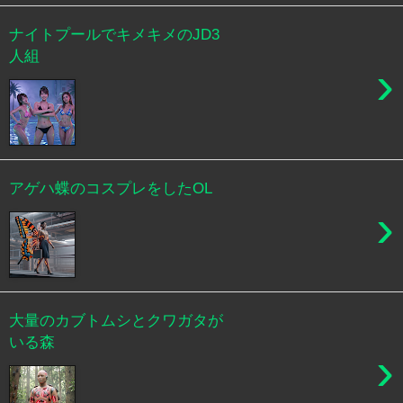
ナイトプールでキメキメのJD3
人組
›
アゲハ蝶のコスプレをしたOL
›
大量のカブトムシとクワガタが
いる森
›