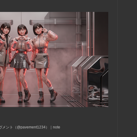
ント（@pavement1234）｜note