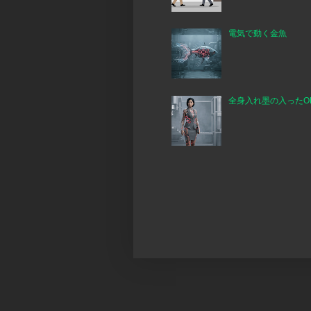
電気で動く金魚
全身入れ墨の入ったO