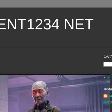
ENT1234 NET
このブ
ホ
自己紹
p
詳細