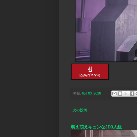
時刻:
6月 03, 2026
次の投稿
萌え萌えキュンなJD3人組