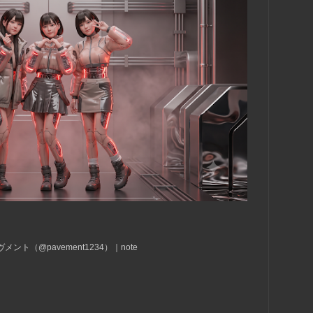
ント（@pavement1234）｜note